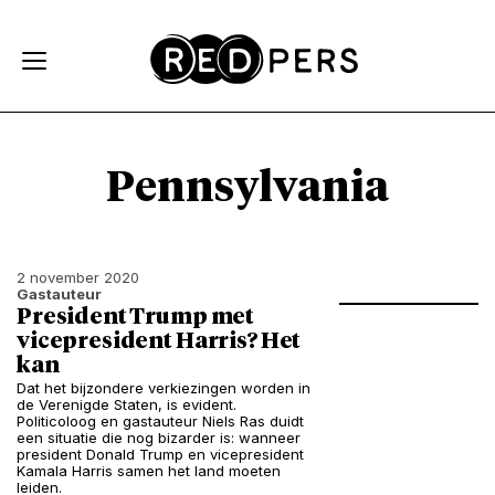
Skip and go to content
Directly to navigation
Pennsylvania
2 november 2020
Gastauteur
President Trump met
vicepresident Harris? Het
kan
Dat het bijzondere verkiezingen worden in
de Verenigde Staten, is evident.
Politicoloog en gastauteur Niels Ras duidt
een situatie die nog bizarder is: wanneer
president Donald Trump en vicepresident
Kamala Harris samen het land moeten
leiden.