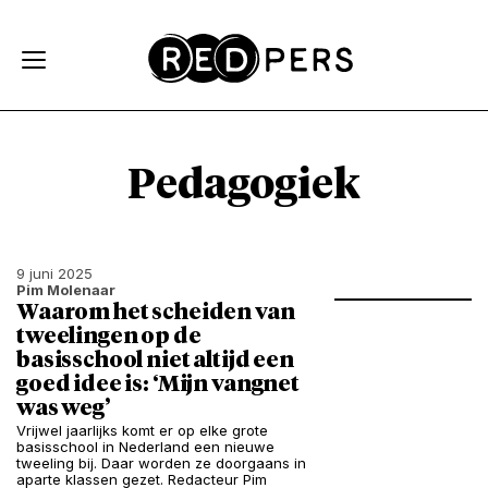
Skip and go to content
Directly to navigation
Pedagogiek
9 juni 2025
Pim Molenaar
Waarom het scheiden van
tweelingen op de
basisschool niet altijd een
goed idee is: ‘Mijn vangnet
was weg’
Vrijwel jaarlijks komt er op elke grote
basisschool in Nederland een nieuwe
tweeling bij. Daar worden ze doorgaans in
aparte klassen gezet. Redacteur Pim