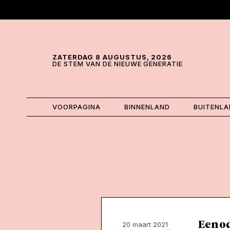
Skip and go to content
Directly to navigation
ZATERDAG 8 AUGUSTUS, 2026
DE STEM VAN DE NIEUWE GENERATIE
VOORPAGINA
BINNENLAND
BUITENL
Een od
20 maart 2021