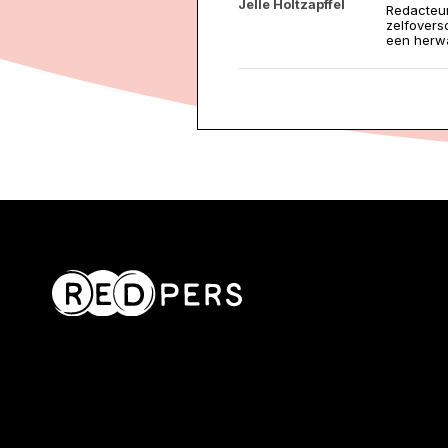
Jelle Holtzapffel
Redacteur 
zelfoversc
een herwa