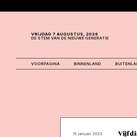
Skip and go to content
Directly to navigation
VRIJDAG 7 AUGUSTUS, 2026
DE STEM VAN DE NIEUWE GENERATIE
VOORPAGINA
BINNENLAND
BUITENL
Vijf d
15 januari 2023