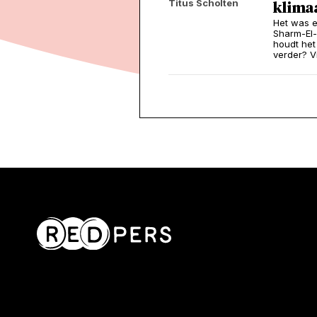
Titus Scholten
klima
Het was e
Sharm-El-S
houdt het
verder? V