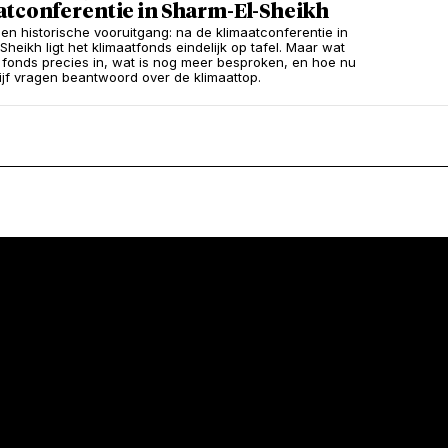
atconferentie in Sharm-El-Sheikh
en historische vooruitgang: na de klimaatconferentie in
heikh ligt het klimaatfonds eindelijk op tafel. Maar wat
 fonds precies in, wat is nog meer besproken, en hoe nu
ijf vragen beantwoord over de klimaattop.