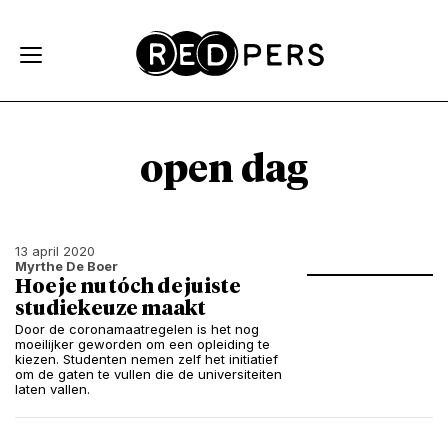
Skip and go to content
Directly to navigation
open dag
13 april 2020
Myrthe De Boer
Hoe je nu tóch de juiste
studiekeuze maakt
Door de coronamaatregelen is het nog
moeilijker geworden om een opleiding te
kiezen. Studenten nemen zelf het initiatief
om de gaten te vullen die de universiteiten
laten vallen.