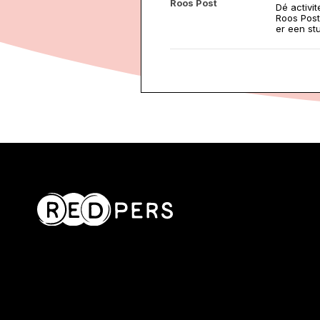
Roos Post
Dé activi
Roos Post
er een stu