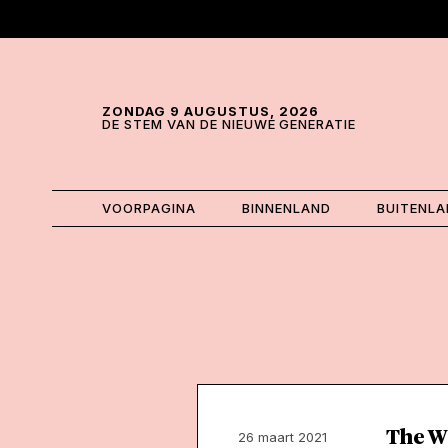
Skip and go to content
Directly to navigation
ZONDAG 9 AUGUSTUS, 2026
DE STEM VAN DE NIEUWE GENERATIE
VOORPAGINA
BINNENLAND
BUITENL
The Wa
26 maart 2021