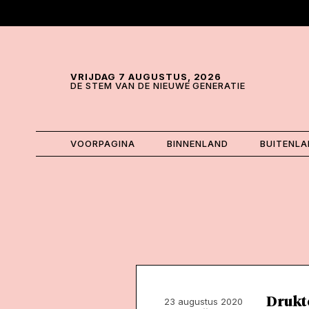
Skip and go to content
Directly to navigation
VRIJDAG 7 AUGUSTUS, 2026
DE STEM VAN DE NIEUWE GENERATIE
VOORPAGINA
BINNENLAND
BUITENL
Drukt
23 augustus 2020