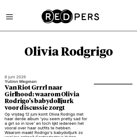
Skip and go to content
Directly to navigation
Olivia Rodgrigo
8 juni 2026
Yulinn Wegman
Van Riot Grrrl naar
Girlhood: waarom Olivia
Rodrigo’s babydolljurk
voor discussie zorgt
Op vrijdag 12 juni komt Olivia Rodrigo met
haar derde album 'you seem pretty sad for
a girl so in love' en toch lijkt iedereen het
vooral over haar outfits te hebben.
Waarom maakt Rodrigo's babydolljurk zo