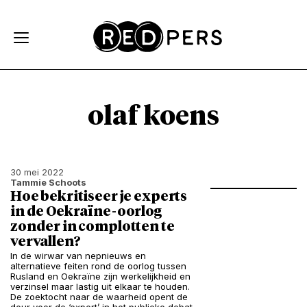
Skip and go to content
Directly to navigation
olaf koens
30 mei 2022
Tammie Schoots
Hoe bekritiseer je experts
in de Oekraïne-oorlog
zonder in complotten te
vervallen?
In de wirwar van nepnieuws en
alternatieve feiten rond de oorlog tussen
Rusland en Oekraïne zijn werkelijkheid en
verzinsel maar lastig uit elkaar te houden.
De zoektocht naar de waarheid opent de