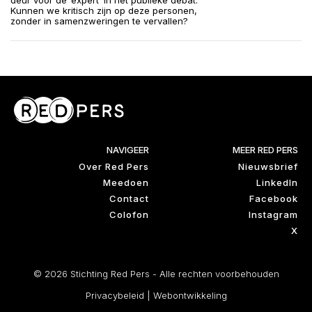
deur voor de ‘expert’ in het publieke debat.
Kunnen we kritisch zijn op deze personen,
zonder in samenzweringen te vervallen?
NAVIGEER
MEER RED PERS
Over Red Pers
Nieuwsbrief
Meedoen
LinkedIn
Contact
Facebook
Colofon
Instagram
X
© 2026 Stichting Red Pers - Alle rechten voorbehouden
Privacybeleid
|
Webontwikkeling