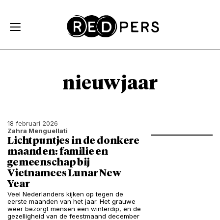
Skip and go to content
Directly to navigation
nieuwjaar
18 februari 2026
Zahra Menguellati
Lichtpuntjes in de donkere
maanden: familie en
gemeenschap bij
Vietnamees Lunar New
Year
Veel Nederlanders kijken op tegen de
eerste maanden van het jaar. Het grauwe
weer bezorgt mensen een winterdip, en de
gezelligheid van de feestmaand december