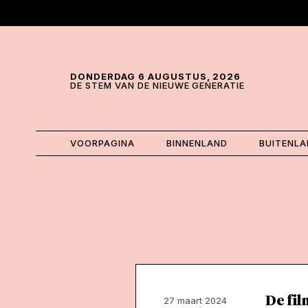
Skip and go to content
Directly to navigation
DONDERDAG 6 AUGUSTUS, 2026
DE STEM VAN DE NIEUWE GENERATIE
VOORPAGINA
BINNENLAND
BUITENL
De fil
27 maart 2024