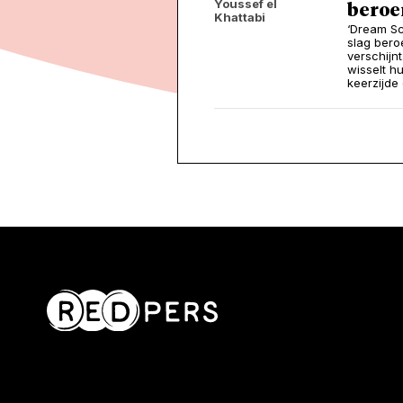
Youssef el
beroe
Khattabi
‘Dream Sc
slag bero
verschijnt
wisselt h
keerzijde