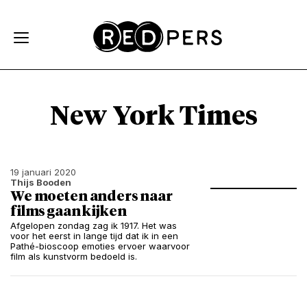
Skip and go to content
Directly to navigation
New York Times
19 januari 2020
Thijs Booden
We moeten anders naar
films gaan kijken
Afgelopen zondag zag ik 1917. Het was
voor het eerst in lange tijd dat ik in een
Pathé-bioscoop emoties ervoer waarvoor
film als kunstvorm bedoeld is.