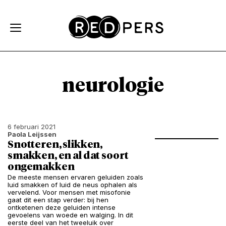
Skip and go to content
Directly to navigation
neurologie
6 februari 2021
Paola Leijssen
Snotteren, slikken,
smakken, en al dat soort
ongemakken
De meeste mensen ervaren geluiden zoals
luid smakken of luid de neus ophalen als
vervelend. Voor mensen met misofonie
gaat dit een stap verder: bij hen
ontketenen deze geluiden intense
gevoelens van woede en walging. In dit
eerste deel van het tweeluik over