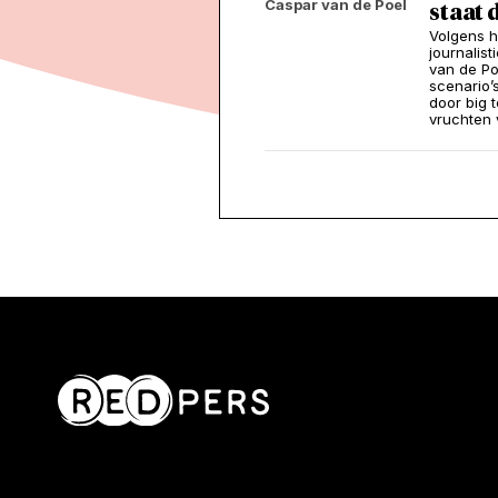
Caspar van de Poel
staat 
Volgens h
journalis
van de Po
scenario’
door big t
vruchten 