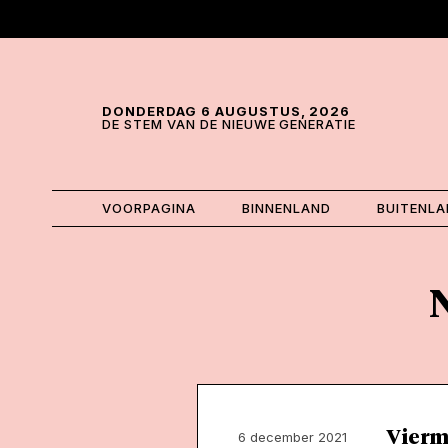
Skip and go to content
Directly to navigation
DONDERDAG 6 AUGUSTUS, 2026
DE STEM VAN DE NIEUWE GENERATIE
VOORPAGINA
BINNENLAND
BUITENL
Vierm
6 december 2021