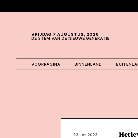
Skip and go to content
Directly to navigation
VRIJDAG 7 AUGUSTUS, 2026
DE STEM VAN DE NIEUWE GENERATIE
VOORPAGINA
BINNENLAND
BUITENL
Het le
23 juni 2023