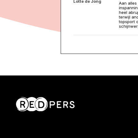
Lotte de Jong
Aan alles
inspannin
heel abru
terwijl a
topsport 
schijnwer