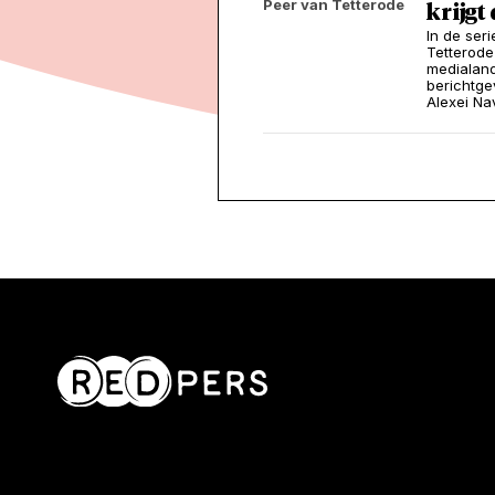
Peer van Tetterode
krijgt
In de ser
Tetterode
medialand
berichtge
Alexei Na