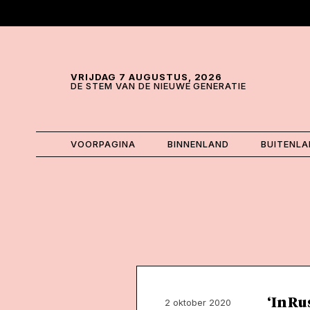
Skip and go to content
Directly to navigation
VRIJDAG 7 AUGUSTUS, 2026
DE STEM VAN DE NIEUWE GENERATIE
VOORPAGINA
BINNENLAND
BUITENL
‘In Ru
2 oktober 2020