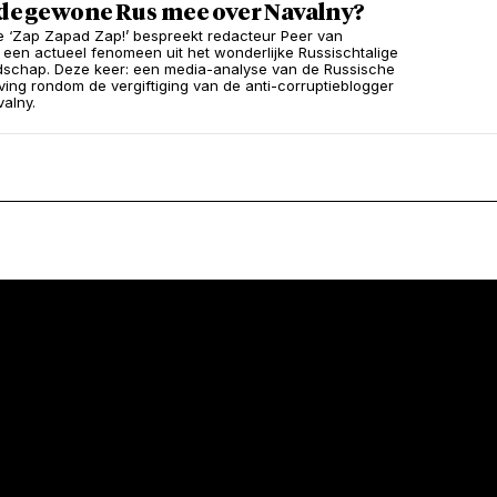
 de gewone Rus mee over Navalny?
ie ‘Zap Zapad Zap!’ bespreekt redacteur Peer van
 een actueel fenomeen uit het wonderlijke Russischtalige
schap. Deze keer: een media-analyse van de Russische
ving rondom de vergiftiging van de anti-corruptieblogger
valny.