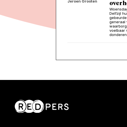
Jeroen Grooten
over h
Woensdaga
Delfzijl 
gebeurde 
generaal 
waarborgen
voelbaar 
donderen.