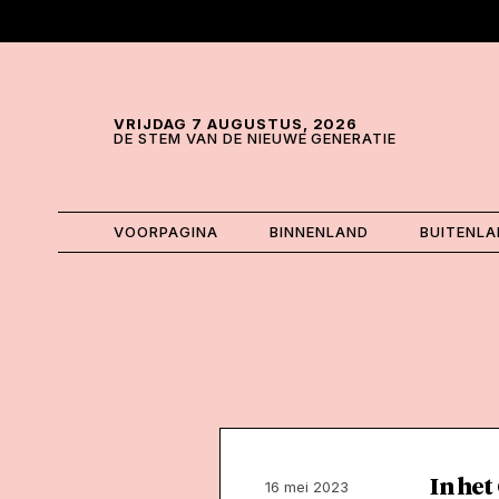
Skip and go to content
Directly to navigation
VRIJDAG 7 AUGUSTUS, 2026
DE STEM VAN DE NIEUWE GENERATIE
VOORPAGINA
BINNENLAND
BUITENL
In het
16 mei 2023