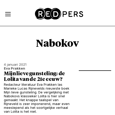
Skip and go to content
Directly to navigation
Nabokov
4 januari 2021
Eva Prakken
Mijn lieve gunsteling: de
Lolita van de 21e eeuw?
Redacteur literatuur Eva Prakken las
Marieke Lucas Rijnevelds nieuwste boek
Mijn lieve gunsteling. De vergelijking met
Nabokovs klassieker Lolita is hier snel
gemaakt. Het knappe taalspel van
Rijneveld is zeer imponerend, maar even
meeslepend als het soortgelijke verhaal
van Lolita is het niet.