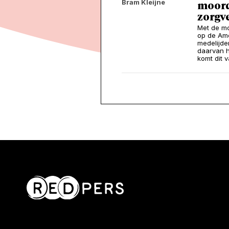
Bram Kleijne
moord
zorgv
Met de m
op de Ame
medelijde
daarvan h
komt dit 