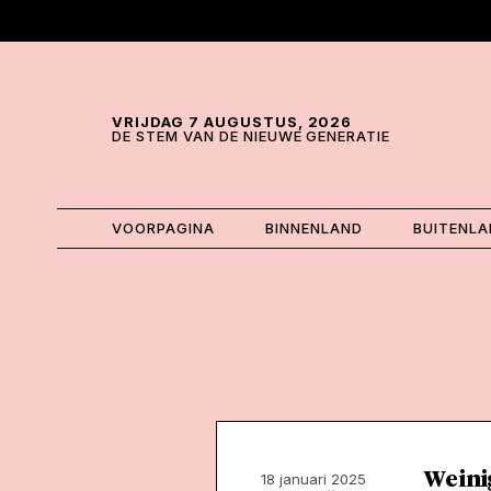
Skip and go to content
Directly to navigation
VRIJDAG 7 AUGUSTUS, 2026
DE STEM VAN DE NIEUWE GENERATIE
VOORPAGINA
BINNENLAND
BUITENL
Weinig
18 januari 2025