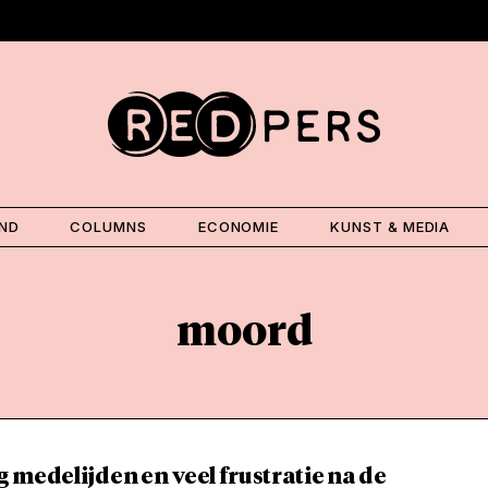
AND
COLUMNS
ECONOMIE
KUNST & MEDIA
moord
 medelijden en veel frustratie na de