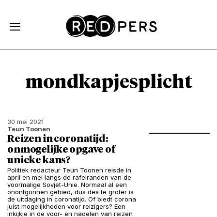
Skip and go to content
Directly to navigation
mondkapjesplicht
30 mei 2021
Teun Toonen
Reizen in coronatijd:
onmogelijke opgave of
unieke kans?
Politiek redacteur Teun Toonen reisde in
april en mei langs de rafelranden van de
voormalige Sovjet-Unie. Normaal al een
onontgonnen gebied, dus des te groter is
de uitdaging in coronatijd. Of biedt corona
juist mogelijkheden voor reizigers? Een
inkijkje in de voor- en nadelen van reizen