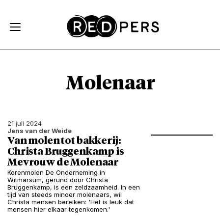
Skip and go to content
Directly to navigation
Molenaar
21 juli 2024
Jens van der Weide
Van molen tot bakkerij:
Christa Bruggenkamp is
Mevrouw de Molenaar
Korenmolen De Onderneming in
Witmarsum, gerund door Christa
Bruggenkamp, is een zeldzaamheid. In een
tijd van steeds minder molenaars, wil
Christa mensen bereiken: 'Het is leuk dat
mensen hier elkaar tegenkomen.'