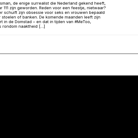
man, de enige surrealist die Nederland gekend heeft,
aar 111 zijn geworden. Reden voor een feestje, nietwaar?
er schuift zijn obsessie voor seks en vrouwen bepaald
r stoelen of banken. De komende maanden leeft zijn
rt in de Domstad – en dat in tijden van #MeToo,
s rondom naaktheid […]