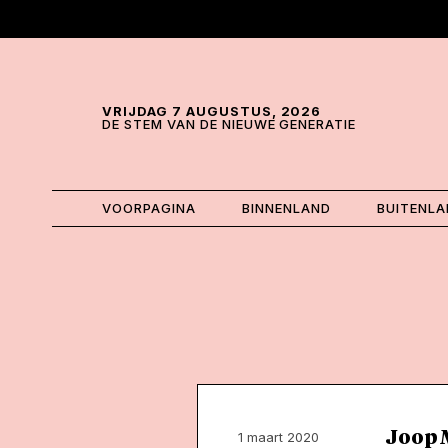
Skip and go to content
Directly to navigation
VRIJDAG 7 AUGUSTUS, 2026
DE STEM VAN DE NIEUWE GENERATIE
VOORPAGINA
BINNENLAND
BUITENL
Joop M
1 maart 2020