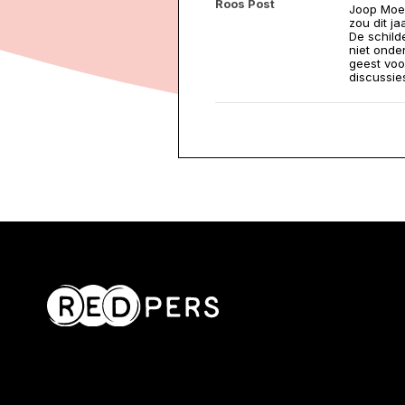
Roos Post
Joop Moes
zou dit j
De schild
niet onde
geest voo
discussie