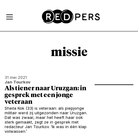
Skip and go to content
Directly to navigation
missie
31 mei 2021
Jan Tourkov
Als tiener naar Uruzgan: in
gesprek met een jonge
veteraan
Sheila Kok (33) is veteraan: als piepjonge
militair werd zij uitgezonden naar Uruzgan.
Dat was zwaar, maar het heeft haar ook
sterk gemaakt, zegt ze in gesprek met
redacteur Jan Tourkov. ‘Ik was in één klap
volwassen.’