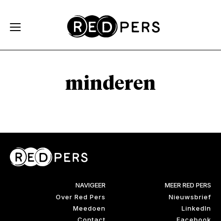
Skip and go to content
Directly to navigation
minderen
NAVIGEER
MEER RED PERS
Over Red Pers
Nieuwsbrief
Meedoen
LinkedIn
Contact
Facebook