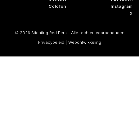
Colofon
Instagram
X
© 2026 Stichting Red Pers - Alle rechten voorbehouden
Privacybeleid
|
Webontwikkeling