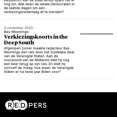
kiesdistrict van de staat Illinois spant het er
nog om. Wat doen de lokale Democraten in
de laatste dagen om een
verkiezingsnederlaag af te wenden?
5 november 2022
Bas Woonings
Verkiezingskoorts in the
Deep South
Afgelopen zomer maakte redacteur Bas
Woonings een reis door het Zuidelijke deel
van de Verenigde Staten. Aan de
vooravond van de Midterms blikt hij nog
een keer terug op zijn reis. En stelt hij
zichzelf de vraag: hoe staan de Verenigde
Staten er na twee jaar Biden voor?