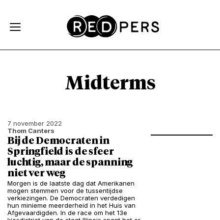
Skip and go to content
Directly to navigation
Midterms
7 november 2022
Thom Canters
Bij de Democraten in
Springfield is de sfeer
luchtig, maar de spanning
niet ver weg
Morgen is de laatste dag dat Amerikanen
mogen stemmen voor de tussentijdse
verkiezingen. De Democraten verdedigen
hun minieme meerderheid in het Huis van
Afgevaardigden. In de race om het 13e