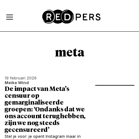
Skip and go to content
Directly to navigation
meta
19 februari 2026
Meike Wind
De impact van Meta’s
censuur op
gemarginaliseerde
groepen: ‘Ondanks dat we
ons account terug hebben,
zijn we nog steeds
gecensureerd’
Stel je voor: je opent Instagram maar in