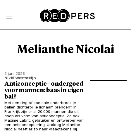
Skip and go to content
Directly to navigation
Melianthe Nicolai
5 juni 2023
Nikki Weststeijn
Anticonceptie–ondergoed
voor mannen: baas in eigen
bal?
Met een ring of speciale onderbroek je
ballen dichterbij je lichaam brengen? In
Frankrijk zijn er al 20.000 mannen die dit
doen als vorm van anticonceptie. Zo ook
Maxime Labrit, gebruiker én ontwerper van
een anticonceptiering. Uroloog Melianthe
Nicolai heeft er zo haar vraagtekens bij.