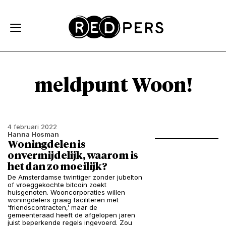
Skip and go to content
Directly to navigation
meldpunt Woon!
4 februari 2022
Hanna Hosman
Woningdelen is
onvermijdelijk, waarom is
het dan zo moeilijk?
De Amsterdamse twintiger zonder jubelton
of vroeggekochte bitcoin zoekt
huisgenoten. Wooncorporaties willen
woningdelers graag faciliteren met
‘friendscontracten,’ maar de
gemeenteraad heeft de afgelopen jaren
juist beperkende regels ingevoerd. Zou