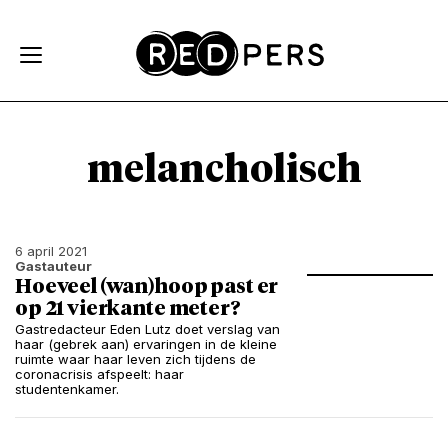
Skip and go to content
Directly to navigation
melancholisch
6 april 2021
Gastauteur
Hoeveel (wan)hoop past er
op 21 vierkante meter?
Gastredacteur Eden Lutz doet verslag van
haar (gebrek aan) ervaringen in de kleine
ruimte waar haar leven zich tijdens de
coronacrisis afspeelt: haar
studentenkamer.