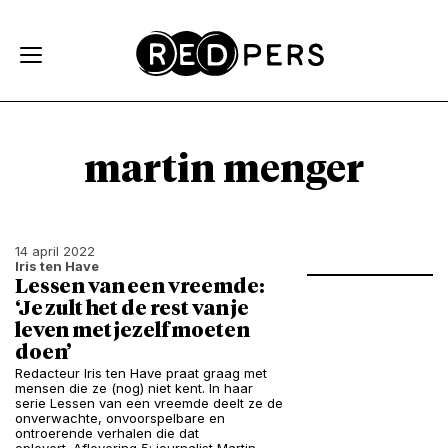
Skip and go to content
Directly to navigation
martin menger
14 april 2022
Iris ten Have
Lessen van een vreemde:
‘Je zult het de rest van je
leven met jezelf moeten
doen’
Redacteur Iris ten Have praat graag met
mensen die ze (nog) niet kent. In haar
serie Lessen van een vreemde deelt ze de
onverwachte, onvoorspelbare en
ontroerende verhalen die dat