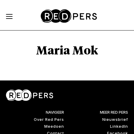
Skip and go to content
Directly to navigation
Maria Mok
NAVIGEER
MEER RED PERS
Over Red Pers
Nieuwsbrief
Meedoen
LinkedIn
Contact
Facebook