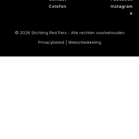
Colofon
Instagram
X
© 2026 Stichting Red Pers - Alle rechten voorbehouden
Privacybeleid
|
Webontwikkeling