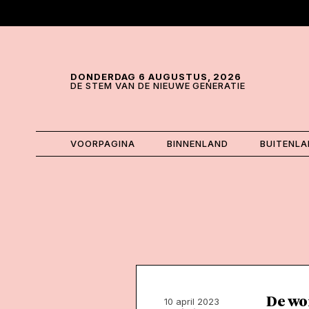
Skip and go to content
Directly to navigation
DONDERDAG 6 AUGUSTUS, 2026
DE STEM VAN DE NIEUWE GENERATIE
VOORPAGINA
BINNENLAND
BUITENL
De wo
10 april 2023