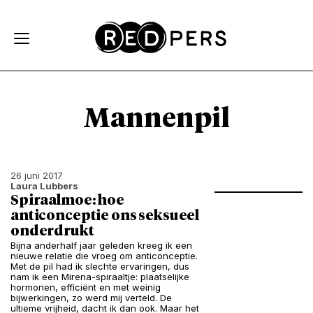
Skip and go to content
Directly to navigation
Mannenpil
26 juni 2017
Laura Lubbers
Spiraalmoe: hoe
anticonceptie ons seksueel
onderdrukt
Bijna anderhalf jaar geleden kreeg ik een
nieuwe relatie die vroeg om anticonceptie.
Met de pil had ik slechte ervaringen, dus
nam ik een Mirena-spiraaltje: plaatselijke
hormonen, efficiënt en met weinig
bijwerkingen, zo werd mij verteld. De
ultieme vrijheid, dacht ik dan ook. Maar het