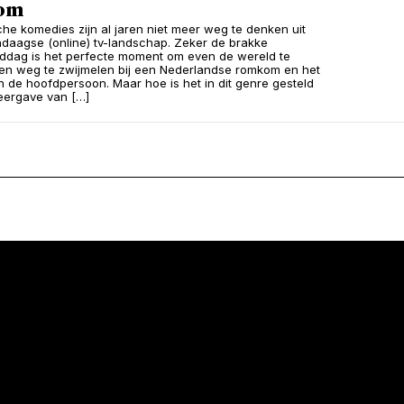
om
he komedies zijn al jaren niet meer weg te denken uit
daagse (online) tv-landschap. Zeker de brakke
dag is het perfecte moment om even de wereld te
en weg te zwijmelen bij een Nederlandse romkom en het
 de hoofdpersoon. Maar hoe is het in dit genre gesteld
eergave van […]