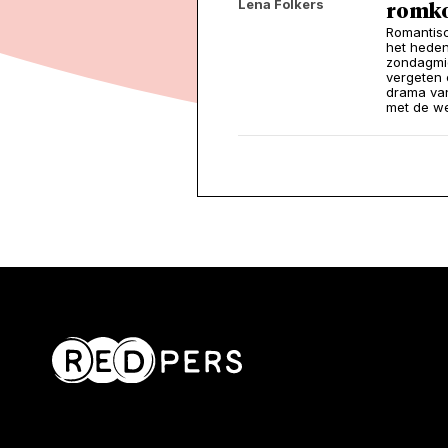
Lena Folkers
romk
Romantisc
het heden
zondagmid
vergeten 
drama van
met de w