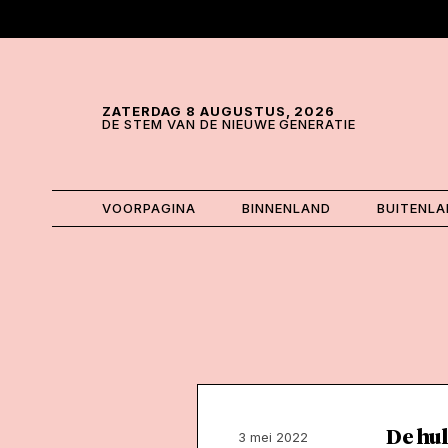
Skip and go to content
Directly to navigation
ZATERDAG 8 AUGUSTUS, 2026
DE STEM VAN DE NIEUWE GENERATIE
VOORPAGINA
BINNENLAND
BUITENL
De hu
3 mei 2022