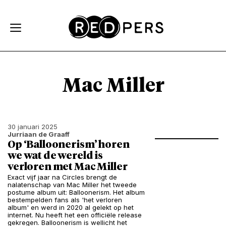
Skip and go to content
Directly to navigation
Mac Miller
30 januari 2025
Jurriaan de Graaff
Op ‘Balloonerism’ horen
we wat de wereld is
verloren met Mac Miller
Exact vijf jaar na Circles brengt de
nalatenschap van Mac Miller het tweede
postume album uit: Balloonerism. Het album
bestempelden fans als 'het verloren
album' en werd in 2020 al gelekt op het
internet. Nu heeft het een officiële release
gekregen. Balloonerism is wellicht het