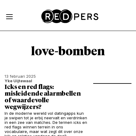
Skip and go to content
Directly to navigation
love-bomben
13 februari 2025
Yke Uijtewaal
Icks en red flags:
misleidende alarmbellen
of waardevolle
wegwijzers?
In de moderne wereld vol datingapps kun
je swipen tot je erbij neervalt en verdrinken
in een zee van matches. De termen icks en
red flags winnen terrein in ons
vocabulaire, maar wat zegt dit over onze