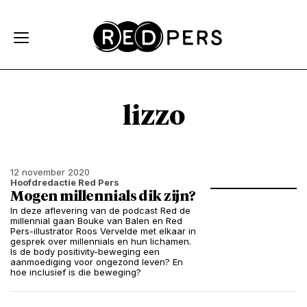
Skip and go to content
Directly to navigation
lizzo
12 november 2020
Hoofdredactie Red Pers
Mogen millennials dik zijn?
In deze aflevering van de podcast Red de
millennial gaan Bouke van Balen en Red
Pers-illustrator Roos Vervelde met elkaar in
gesprek over millennials en hun lichamen.
Is de body positivity-beweging een
aanmoediging voor ongezond leven? En
hoe inclusief is die beweging?