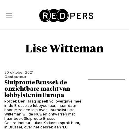
Skip and go to content
Directly to navigation
Lise Witteman
20 oktober 2021
Gastauteur
Sluiproute Brussel: de
onzichtbare macht van
lobbyisten in Europa
Politiek Den Haag speelt vol overgave mee
in de Brusselse lobbycultuur, maar daar
hoor je zelden iets over. Journalist Lise
Witteman wil de kluwen ontwarren met
haar boek Sluiproute Brussel.
Gastredacteur Lukas Kotkamp sprak haar,
in Brussel, over het gebrek aan ‘EU-