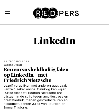
Skip and go to content
Directly to navigation
LinkedIn
22 februari 2022
Gastauteur
Een cursus heldhaftig falen
op LinkedIn – met
Friedrich Nietzsche
Jezelf vergelijken met anderen gaat vaak
vanzelf, zeker online. Gelukkig kan wijlen
Duitse filosoof Friedrich Nietzsche ons
bijstaan in de strijd tegen ambitiestress en
prestatiedruk, menen gastredacteuren en
filosofiestudenten Jules van Beurden en
Emma Trijsburg.