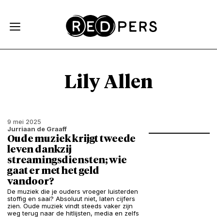
Skip and go to content
Directly to navigation
Lily Allen
9 mei 2025
Jurriaan de Graaff
Oude muziek krijgt tweede
leven dankzij
streamingsdiensten; wie
gaat er met het geld
vandoor?
De muziek die je ouders vroeger luisterden
stoffig en saai? Absoluut niet, laten cijfers
zien. Oude muziek vindt steeds vaker zijn
weg terug naar de hitlijsten, media en zelfs