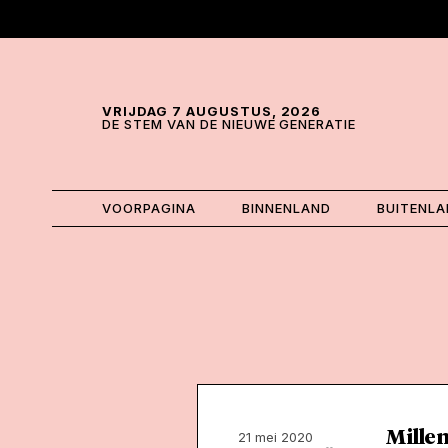
Skip and go to content
Directly to navigation
VRIJDAG 7 AUGUSTUS, 2026
DE STEM VAN DE NIEUWE GENERATIE
VOORPAGINA
BINNENLAND
BUITENL
Millen
21 mei 2020