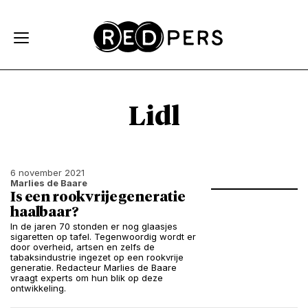
Skip and go to content
Directly to navigation
Lidl
6 november 2021
Marlies de Baare
Is een rookvrije generatie
haalbaar?
In de jaren 70 stonden er nog glaasjes
sigaretten op tafel. Tegenwoordig wordt er
door overheid, artsen en zelfs de
tabaksindustrie ingezet op een rookvrije
generatie. Redacteur Marlies de Baare
vraagt experts om hun blik op deze
ontwikkeling.