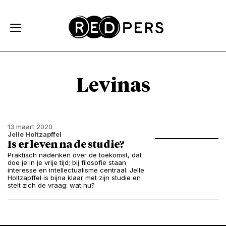
Skip and go to content
Directly to navigation
Levinas
13 maart 2020
Jelle Holtzapffel
Is er leven na de studie?
Praktisch nadenken over de toekomst, dat
doe je in je vrije tijd; bij filosofie staan
interesse en intellectualisme centraal. Jelle
Holtzapffel is bijna klaar met zijn studie en
stelt zich de vraag: wat nu?