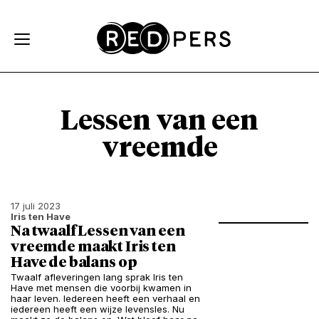
Skip and go to content
Directly to navigation
Lessen van een
vreemde
17 juli 2023
Iris ten Have
Na twaalf Lessen van een
vreemde maakt Iris ten
Have de balans op
Twaalf afleveringen lang sprak Iris ten
Have met mensen die voorbij kwamen in
haar leven. Iedereen heeft een verhaal en
iedereen heeft een wijze levensles. Nu