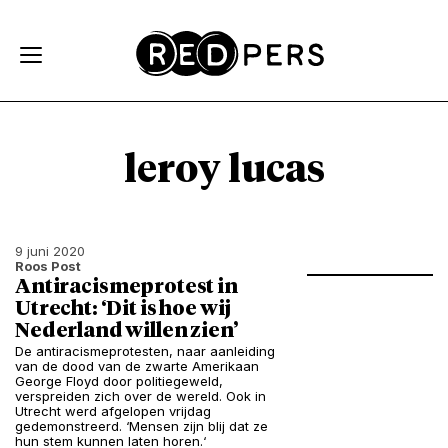
Skip and go to content
Directly to navigation
leroy lucas
9 juni 2020
Roos Post
Antiracismeprotest in
Utrecht: ‘Dit is hoe wij
Nederland willen zien’
De antiracismeprotesten, naar aanleiding
van de dood van de zwarte Amerikaan
George Floyd door politiegeweld,
verspreiden zich over de wereld. Ook in
Utrecht werd afgelopen vrijdag
gedemonstreerd. ‘Mensen zijn blij dat ze
hun stem kunnen laten horen.‘