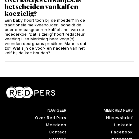
Over koetjes en kalfjes: is
het scheiden van kalf en
koe zielig?
Een baby hoort toch bij de moeder? In de
traditionele melkveehouderij scheidt de
boer een pasgeboren kalf al snel van de
moederkoe. ‘Dat is zielig’ hoort redacteur
voeding Lisa Markslag haar vega(n)
vrienden doorgaans prediken. Maar is dat
zo? Wat zijn de voor- en nadelen van het
kalf bij de koe houden?
NAVIGEER
MEER RED PERS
Over Red Pers
Nieuwsbrief
Meedoen
LinkedIn
Contact
Facebook
Colofon
Instagram