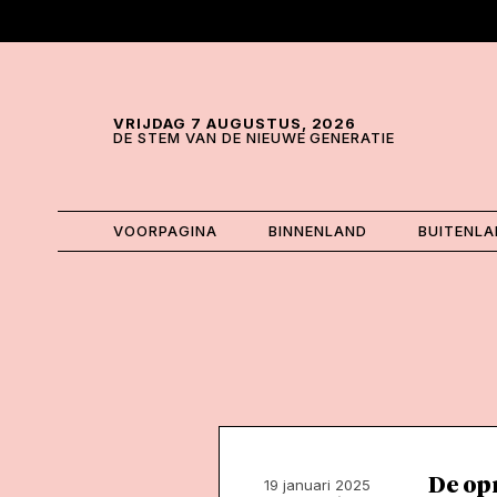
Skip and go to content
Directly to navigation
VRIJDAG 7 AUGUSTUS, 2026
DE STEM VAN DE NIEUWE GENERATIE
VOORPAGINA
BINNENLAND
BUITENL
De op
19 januari 2025