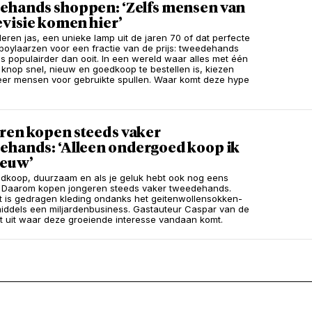
ehands shoppen: ‘Zelfs mensen van
evisie komen hier’
leren jas, een unieke lamp uit de jaren 70 of dat perfecte
oylaarzen voor een fractie van de prijs: tweedehands
is populairder dan ooit. In een wereld waar alles met één
e knop snel, nieuw en goedkoop te bestellen is, kiezen
er mensen voor gebruikte spullen. Waar komt deze hype
ren kopen steeds vaker
ehands: ‘Alleen ondergoed koop ik
ieuw’
edkoop, duurzaam en als je geluk hebt ook nog eens
. Daarom kopen jongeren steeds vaker tweedehands.
 is gedragen kleding ondanks het geitenwollensokken-
iddels een miljardenbusiness. Gastauteur Caspar van de
t uit waar deze groeiende interesse vandaan komt.