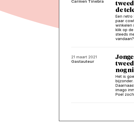
Carmen Tinebra
tweed
de tel
Een retro 
paar cowb
winkelen 
klik op d
steeds me
vandaan?
Jonge
21 maart 2021
Gastauteur
tweed
nog n
Het is go
bijzonder
Daarnaast
imago inm
Poel zoch