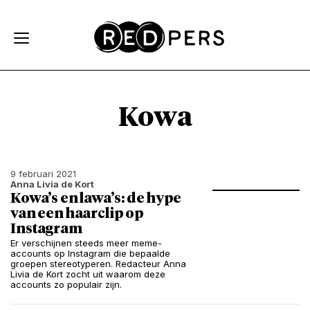
Skip and go to content
Directly to navigation
Kowa
9 februari 2021
Anna Livia de Kort
Kowa’s en lawa’s: de hype
van een haarclip op
Instagram
Er verschijnen steeds meer meme-
accounts op Instagram die bepaalde
groepen stereotyperen. Redacteur Anna
Livia de Kort zocht uit waarom deze
accounts zo populair zijn.