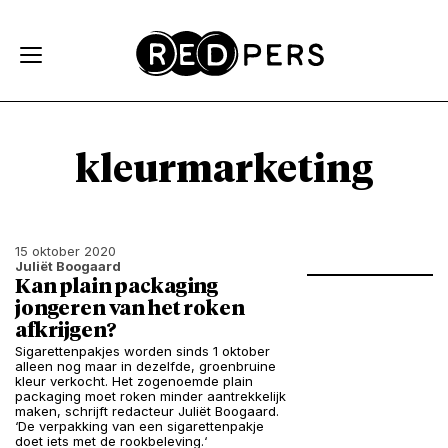
Skip and go to content
Directly to navigation
kleurmarketing
15 oktober 2020
Juliët Boogaard
Kan plain packaging
jongeren van het roken
afkrijgen?
Sigarettenpakjes worden sinds 1 oktober
alleen nog maar in dezelfde, groenbruine
kleur verkocht. Het zogenoemde plain
packaging moet roken minder aantrekkelijk
maken, schrijft redacteur Juliët Boogaard.
‘De verpakking van een sigarettenpakje
doet iets met de rookbeleving.‘