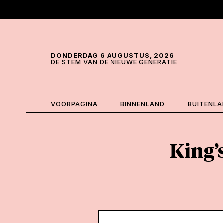
Skip and go to content
Directly to navigation
DONDERDAG 6 AUGUSTUS, 2026
DE STEM VAN DE NIEUWE GENERATIE
VOORPAGINA
BINNENLAND
BUITENL
King’